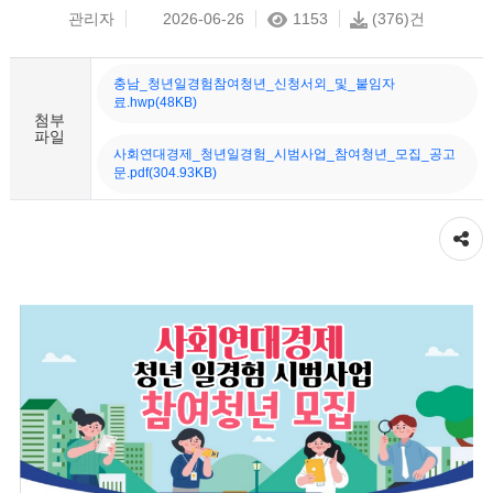
관리자
2026-06-26
1153
(376)건
충남_청년일경험참여청년_신청서외_및_붙임자
료.hwp(48KB)
첨부
파일
사회연대경제_청년일경험_시범사업_참여청년_모집_공고
문.pdf(304.93KB)
공유하기