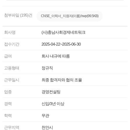
첨부파일 (195)건
CNSE_이력서_지원자(이름).hwp(99.5KB)
회사명
(사)충남사회경제네트워크
접수기간
2025-04-22~2025-06-30
급여
회사 내규에 따름
고용형태
정규직
근무일시
최종 합격자와 협의 조율
업종
경영컨설팅
경력
신입/3년 이상
학력
무관
근무지역
천안시