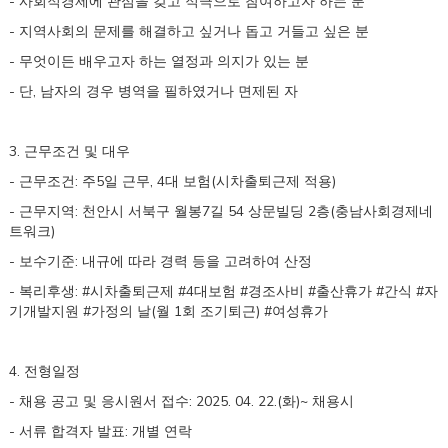
-
사회적경제에 관심을 갖고 적극으로 참여하고자 하는 분
-
지역사회의 문제를 해결하고 싶거나 돕고 거들고 싶은 분
-
무엇이든 배우고자 하는 열정과 의지가 있는 분
-
,
단
남자의 경우 병역을 필하였거나 면제된 자
3.
근무조건 및 대우
-
:
5
, 4
(
)
근무조건
주
일 근무
대 보험
시차출퇴근제 적용
-
:
7
54
2
(
근무지역
천안시 서북구 월봉
길
상문빌딩
층
충남사회경제네
)
트워크
-
:
보수기준
내규에 따라 경력 등을 고려하여 산정
-
: #
#4
#
#
#
#
복리후생
시차출퇴근제
대보험
경조사비
출산휴가
간식
자
#
(
1
) #
기개발지원
가정의 날
월
회 조기
퇴근
여성휴가
4.
전형일정
-
: 2025. 04. 22.(
)~
채용 공고 및 응시원서 접수
화
채용시
-
:
서류 합격자 발표
개별 연락