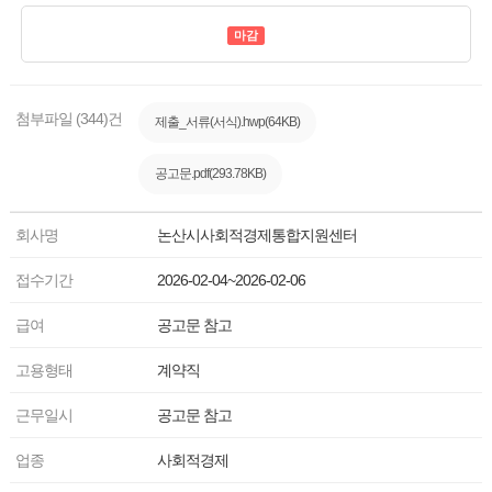
마감
첨부파일 (344)건
제출_서류(서식).hwp(64KB)
공고문.pdf(293.78KB)
회사명
논산시사회적경제통합지원센터
접수기간
2026-02-04~2026-02-06
급여
공고문 참고
고용형태
계약직
근무일시
공고문 참고
업종
사회적경제