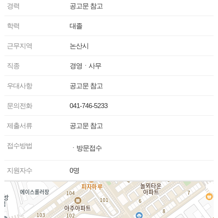
경력
공고문 참고
학력
대졸
근무지역
논산시
직종
경영ㆍ사무
우대사항
공고문 참고
문의전화
041-746-5233
제출서류
공고문 참고
접수방법
ㆍ방문접수
지원자수
0명