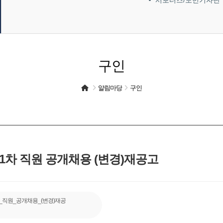
서포터즈/도민기자단
구인
알림마당
구인
1차 직원 공개채용 (변경)재공고
_직원_공개채용_(변경)재공