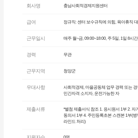
회사명
충남사회적경제지원센터
급여
정규직: 센터 보수규칙에 의힘, 육아휴직 
근무일시
매주 월~금, 09:00~18:00, 주 5일, 1일
경력
무관
근무지역
청양군
우대사항
사회적경제, 마을공동체 업무 경력 또는 경
민간자격 소지자, 운전가능한 자
제출서류
*별첨 제출서식 참조 1. 응시원서 1부 2. 
동의서 1부 4. 주민등록초본 스캔본 1부(
라인드 처리)
지원자수
0명