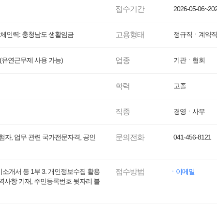
접수기간
2026-05-06~202
대체인력: 충청남도 생활임금
고용형태
정규직ㆍ계약
 8시간(유연근무제 사용 가능)
업종
기관ㆍ협회
학력
고졸
직종
경영ㆍ사무
험자, 업무 관련 국가전문자격, 공인
문의전화
041-456-8121
자기소개서 등 1부 3. 개인정보수집 활용
접수방법
ㆍ이메일
병역사항 기재, 주민등록번호 뒷자리 블