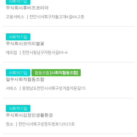
사회적기업
주식회사휴비즈코리아
|
고용서비스
천안시서북구차돌고개4길44,2층
사회적기업
주식회사코끼리별꽃
|
제조업
천안시동남구각원사길69-4
사회적기업
협동조합
[사회적협동조합]
얼쑤사회적협동조합
|
서비스
충청남도천안시서북구성거읍석문길15
사회적기업
주식회사김정민생활환경
|
청소
천안시서북구성정두정로12623호