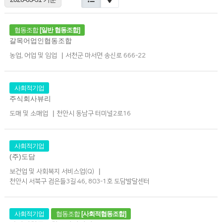
협동조합
[일반 협동조합]
갈목어업인협동조합
|
농업, 어업 및 임업
서천군 마서면 송신로 666-22
사회적기업
주식회사뷰리
|
도매 및 소매업
천안시 동남구 터미널2로16
사회적기업
(주)도담
|
보건업 및 사회복지 서비스업(Q)
천안시 서북구 검은들3길 46, 803-1호 도담발달센터
사회적기업
협동조합
[사회적협동조합]