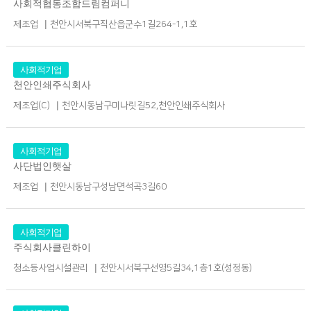
사회적협동조합드림컴퍼니
|
제조업
천안시서북구직산읍군수1길264-1,1호
사회적기업
천안인쇄주식회사
|
제조업(C)
천안시동남구미나릿길52,천안인쇄주식회사
사회적기업
사단법인햇살
|
제조업
천안시동남구성남면석곡3길60
사회적기업
주식회사클린하이
|
청소등사업시설관리
천안시서북구선영5길34,1층1호(성정동)