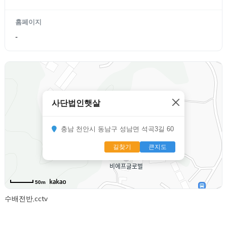
홈페이지
-
사단법인햇살
충남 천안시 동남구 성남면 석곡3길 60
길찾기
큰지도
50m
수배전반,cctv