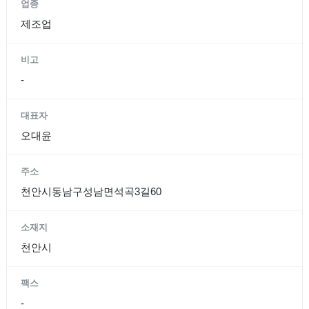
업종
제조업
비고
-
대표자
오대윤
주소
천안시동남구성남면석곡3길60
소재지
천안시
팩스
-