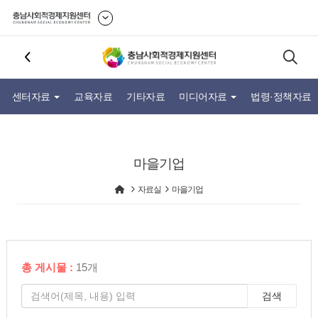
센터자료
교육자료
기타자료
미디어자료
법령·정책자료
마을기업
자료실
마을기업
총 게시물 :
15개
검색