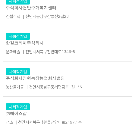
사회적기업
주식회사천안주거복지센터
|
건설주택
천안시동남구삼룡천2길23
사회적기업
한길코리아주식회사
|
문화예술
천안시서북구천안대로1346-8
사회적기업
주식회사양원농장농업회사법인
|
농산물가공
천안시동남구풍세면금호1길136
사회적기업
㈜에이스잡
|
청소
천안시서북구성환읍천안대로2197,1층