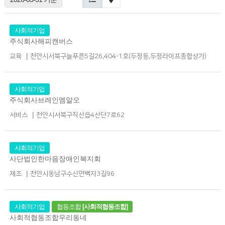
사회적기업
주식회사해피캔버스
|
교육
천안시서북구늘푸른5길26,404-1호(두정동,두정라이프종합상가)
사회적기업
주식회사브레인엠알오
|
서비스
천안시서북구직산읍4산단7로62
사회적기업
사단법인한마음장애인복지회
|
제조
천안시동남구수신면백자3길96
사회적기업
협동조합
[사회적협동조합]
사회적협동조합우리동네