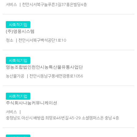
|
서비스
천안시서북구늘푸른3길37홍은빌딩4층
사회적기업
(주)명풍시스템
|
청소
천안시서북구백석공단1로10
사회적기업
영농조합법인천안시농특산물유통사업단
|
농산물가공
천안시동남구풍세면광풍로1056
사회적기업
주식회사나눔커뮤니케이션
|
서비스
충청남도 아산시 배방읍 희망로46번길 45-29 소셜캠퍼스온 충남 4층