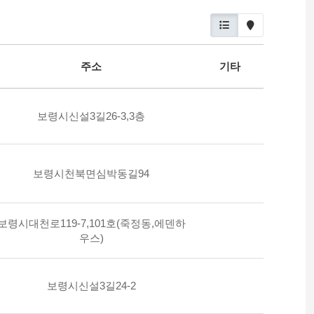
주소
기타
보령시신설3길26-3,3층
보령시천북면심박동길94
보령시대천로119-7,101호(죽정동,에덴하
우스)
보령시신설3길24-2