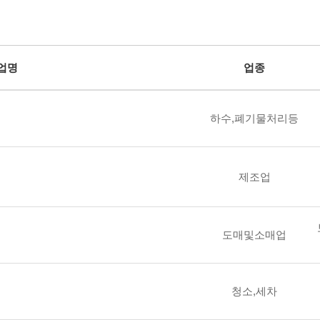
업명
업종
하수,폐기물처리등
제조업
도매및소매업
청소,세차