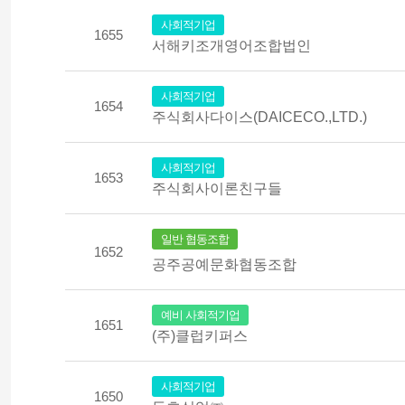
사회적기업
1655
서해키조개영어조합법인
사회적기업
1654
주식회사다이스(DAICECO.,LTD.)
사회적기업
1653
주식회사이론친구들
일반 협동조합
1652
공주공예문화협동조합
예비 사회적기업
1651
(주)클럽키퍼스
사회적기업
1650