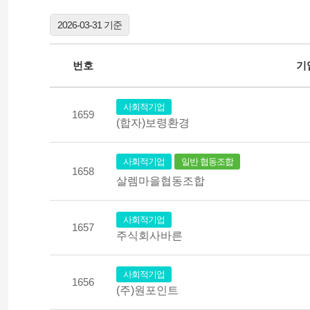
2026-03-31 기준
번호
기
사회적기업
1659
(합자)보령환경
사회적기업
일반 협동조합
1658
살렘마을협동조합
사회적기업
1657
주식회사바른
사회적기업
1656
(주)원포인트